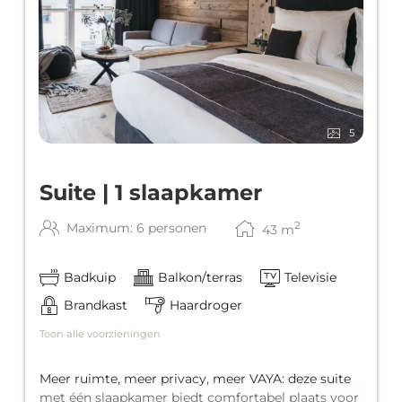
5
Suite | 1 slaapkamer
2
Maximum: 6 personen
43
m
Badkuip
Balkon/terras
Televisie
Brandkast
Haardroger
Toon alle voorzieningen
Meer ruimte, meer privacy, meer VAYA: deze suite
met één slaapkamer biedt comfortabel plaats voor