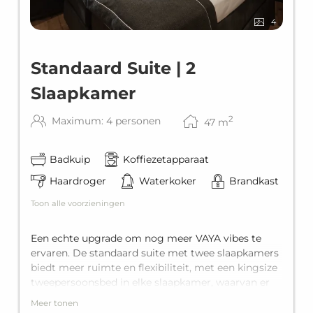
4
Standaard Suite | 2
Slaapkamer
2
Maximum: 4 personen
47
m
Badkuip
Koffiezetapparaat
Haardroger
Waterkoker
Brandkast
Toon alle voorzieningen
Een echte upgrade om nog meer VAYA vibes te
ervaren. De standaard suite met twee slaapkamers
biedt meer ruimte en flexibiliteit, met een kingsize
tweepersoonsbed in elke slaapkamer, waarvan er
één kan worden omgebouwd tot twee
Meer tonen
eenpersoonsbedden. Met een eigen badkamer met