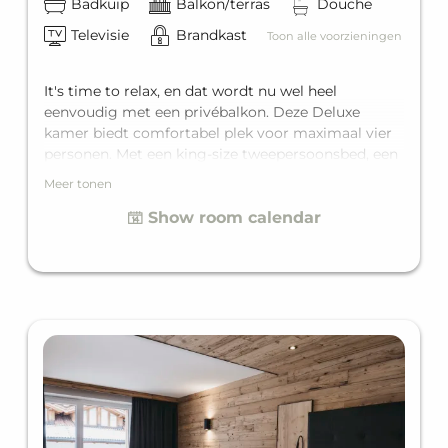
Badkuip
Balkon/terras
Douche
Televisie
Brandkast
Toon alle voorzieningen
It's time to relax, en dat wordt nu wel heel
eenvoudig met een privébalkon. Deze Deluxe
kamer biedt comfortabel plek voor maximaal vier
personen. Met een king-size tweepersoonsbed, een
comfortabele slaapbank voor twee personen en
Meer tonen
een eigen badkamer met ligbad zorgt het voor de
Show room calendar
perfecte vakantie voor vier.