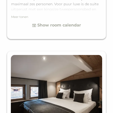
maximaal zes personen. Voor puur luxe is de suite
uitgerust met een kingsize tweepersoonsbed en
een extra stapelbed voor twee personen, en in de
Meer tonen
woonkamer is er ook een comfortabele
Show room calendar
tweepersoons slaapbank. Daarnaast is er een
volledig uitgeruste badkamer met ligbad, en als
hoogtepunt is er het privé balkon.