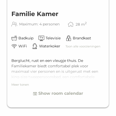
Familie Kamer
2
Maximum: 4 personen
28
m
Badkuip
Televisie
Brandkast
WiFi
Waterkoker
Toon alle voorzieningen
Berglucht, rust en een vleugje thuis. De
Familiekamer biedt comfortabel plek voor
maximaal vier personen en is uitgerust met een
king-size tweepersoonsbed, een comfortabele
slaapbank voor twee personen in de woonruimte,
Meer tonen
en daarnaast nog een eigen badkamer.
Show room calendar