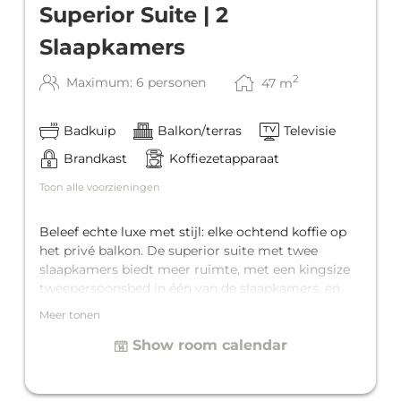
Superior Suite | 2
Slaapkamers
2
Maximum: 6 personen
47
m
Badkuip
Balkon/terras
Televisie
Brandkast
Koffiezetapparaat
Toon alle voorzieningen
Beleef echte luxe met stijl: elke ochtend koffie op
het privé balkon. De superior suite met twee
slaapkamers biedt meer ruimte, met een kingsize
tweepersoonsbed in één van de slaapkamers, en
een tweepersoons stapelbed in de tweede
Meer tonen
slaapkamer. Daarnaast is er een comfortabele
Show room calendar
slaapbank voor nog twee gasten in de woonkamer.
De superior suite biedt comfortabel plaats voor
maximaal zes personen, dankzij een eigen