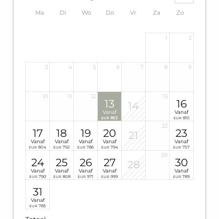
Ma
Di
Wo
Do
Vr
Za
Zo
1
2
3
4
5
6
7
8
9
10
11
12
15
13
16
14
Vanaf
Vanaf
853
810
EUR
EUR
22
17
18
19
20
23
21
Vanaf
Vanaf
Vanaf
Vanaf
Vanaf
804
792
786
794
757
EUR
EUR
EUR
EUR
EUR
29
24
25
26
27
30
28
Vanaf
Vanaf
Vanaf
Vanaf
Vanaf
790
808
971
999
789
EUR
EUR
EUR
EUR
EUR
31
Vanaf
785
EUR