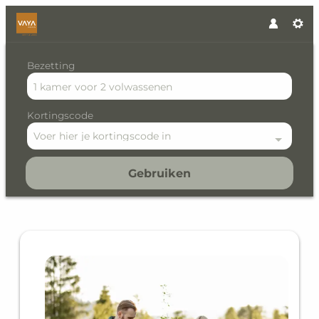
Bezetting
1 kamer
voor
2 volwassenen
Kortingscode
Voer hier je kortingscode in
Gebruiken
Offer details of VAYA Hotel 