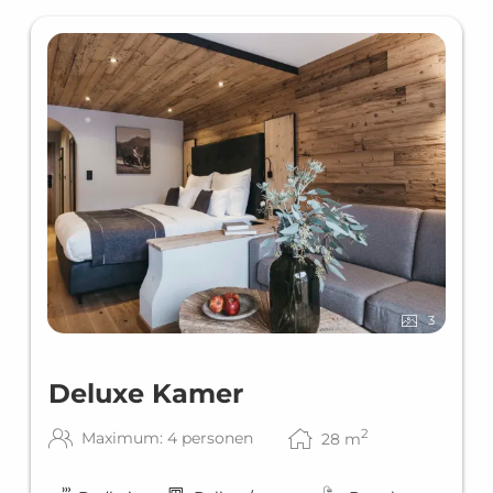
3
Deluxe Kamer
2
Maximum: 4 personen
28
m